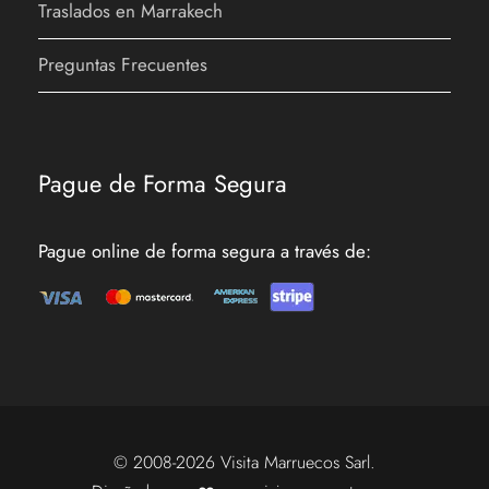
Traslados en Marrakech
Ropa cómoda deportiva
Preguntas Frecuentes
Zapatos cómodos
Gafas de sol, protector solar y gorro
Chaqueta y bañador si desean bañarse
Pague de Forma Segura
Pague online de forma segura a través de:
ITINERARIO:
Tour desde Casablanca - Ciudades
Imperiales y Desierto en 8 días
© 2008-2026 Visita Marruecos Sarl.