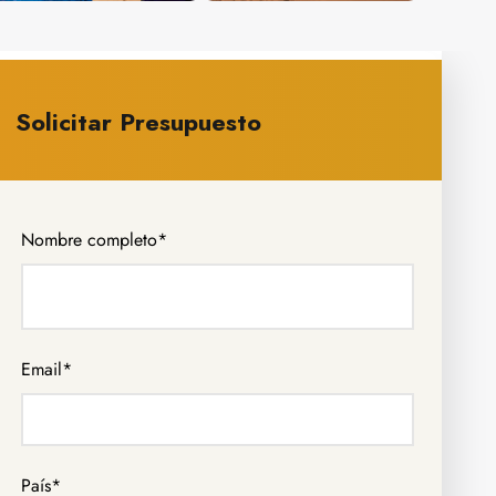
Solicitar Presupuesto
Nombre completo
*
Email
*
País
*