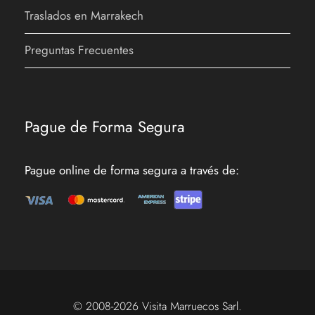
Traslados en Marrakech
Etapa 1:
Salida desde tu
hotel/riad
Preguntas Frecuentes
Recogida de tu hotel/riad en Marrakech y
traslado al palmeral de Marrakech.
Pague de Forma Segura
Pague online de forma segura a través de:
Etapa 2:
Llegada al palmeral y
comienzo del tour
Etapa 3:
Vuelta al punto de partida
y traslado al hotel/riad
© 2008-2026 Visita Marruecos Sarl.