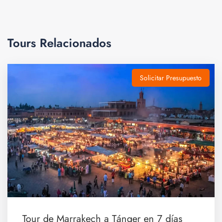
Gallery
Tours Relacionados
Solicitar Presupuesto
Descripción
Prepárate para vivir una
experiencia única de
aventura
en las hermosas afueras de la ciudad. En
este tour, tendrás la oportunidad de recorrer los
impresionantes
paisajes del Alto Atlas
en tu propio
Quad o Buggy
.
Si eres un amante de la velocidad y la emoción, este es
el tour perfecto para ti. Podrás sentir la adrenalina al
Tour de Marrakech a Tánger en 7 días