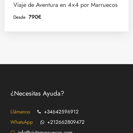
Tour de 2 horas en Quad o buggy
Viaje de Aventura en 4×4 por Marruecos
Visita de una casa bereber donde ofrecen un té
790€
Desde
Guía acompañante durante el recorrido
Casco y guantes
Capucha y Gafas y todo el material necesario
Precio Excluye
¿Necesitas Ayuda?
Propinas
Seguro de viaje
Llámanos
+34642596912
WhatsApp
+212662809472
info@visitamarruecos.com