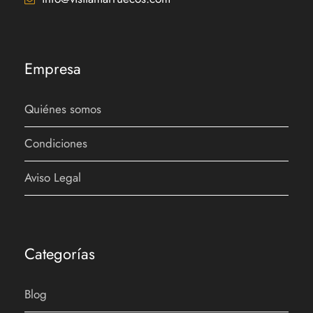
Recomendamos llevar
Empresa
Zapatos cómodos
Protector solar
Quiénes somos
Camara
Condiciones
Gafas de Sol
Aviso Legal
Vive la Emoción: Aventura en Quad o
Categorías
Buggy
Blog